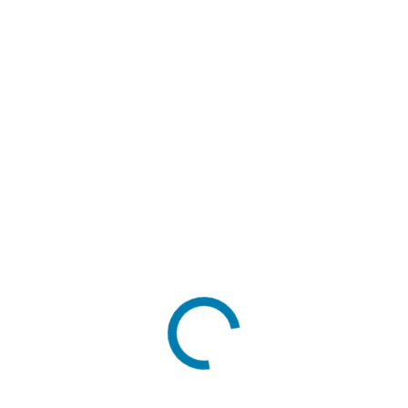
Tamanho Tipo
Min / Cm
Largura (cm)
20
Altura (cm)
20
Fole (cm)
8
Peso do papel (gsm)
70 gsm
MAPA DO SITE