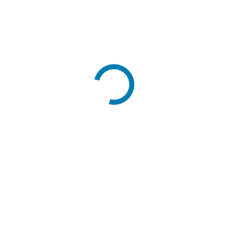
type de taille
Min / Cm
Largeur (cm)
12
Hauteur (cm)
15
Soufflets (cm)
5
Grammage du papier (gsm)
70 gsm